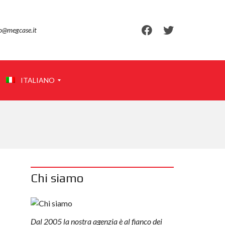
fo@megcase.it
ITALIANO
E
N
G
L
I
Chi siamo
S
H
Dal 2005 la nostra agenzia è al fianco dei