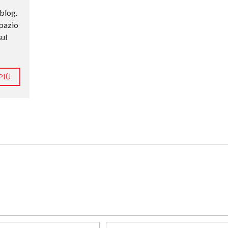
 blog.
spazio
sul
PIÙ