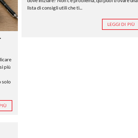
dove iniziare? Non c’è problema, qui puoi trovare una
lista di consigli utili che ti...
LEGGI DI PIÙ
r
licare
si più
o solo
PIÙ