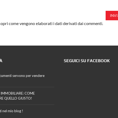
INV
opri come vengono elaborati i dati derivati dai commenti
.
À
SEGUICI SU FACEBOOK
cumenti servono per vendere
 IMMOBILIARE: COME
RE QUELLO GIUSTO!
i nel mio blog !