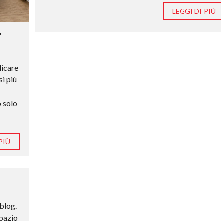
LEGGI DI PIÙ
r
licare
si più
o solo
PIÙ
 blog.
spazio