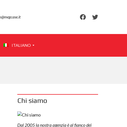
fo@megcase.it
ITALIANO
E
N
G
L
I
Chi siamo
S
H
Dal 2005 la nostra agenzia è al fianco dei