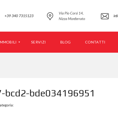
Via Pio Corsi 14,
+39 340 7315123
in
Nizza Monferrato
IMMOBILI
SERVIZI
BLOG
CONTATTI
P
P
E
E
R
R
C
T
O
N
P
7-bcd2-bde034196951
T
O
R
L
A
O
T
G
ategoria:
T
O
A