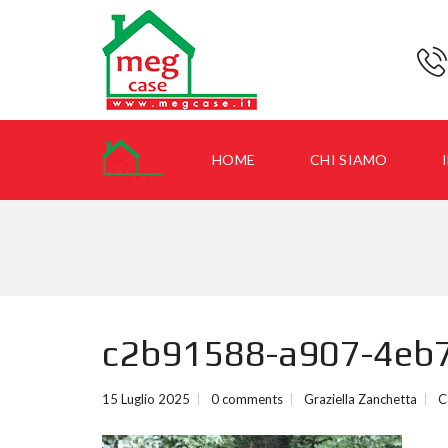
HOME
CHI SIAMO
I
c2b91588-a907-4eb
15 Luglio 2025
0 comments
Graziella Zanchetta
C
I