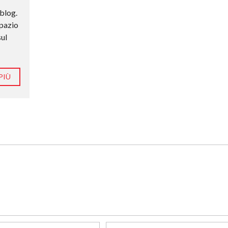
 blog.
spazio
sul
PIÙ