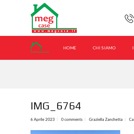
HOME
CHI SIAMO
I
IMG_6764
6 Aprile 2023
0 comments
Graziella Zanchetta
Ca
I