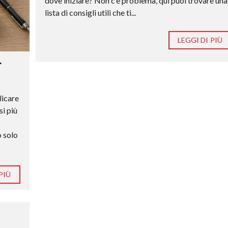
dove iniziare? Non c’è problema, qui puoi trovare una
lista di consigli utili che ti...
LEGGI DI PIÙ
r
licare
si più
o solo
PIÙ