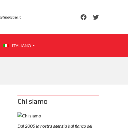
fo@megcase.it
ITALIANO
E
N
G
L
I
Chi siamo
S
H
Dal 2005 la nostra agenzia è al fianco dei